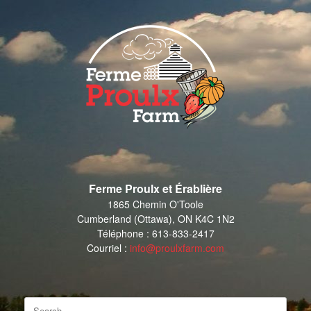
Skip
to
content
Ferme Proulx et Érablière
1865 Chemin O'Toole
Cumberland (Ottawa), ON K4C 1N2
Téléphone : 613-833-2417
Courriel :
info@proulxfarm.com
Search