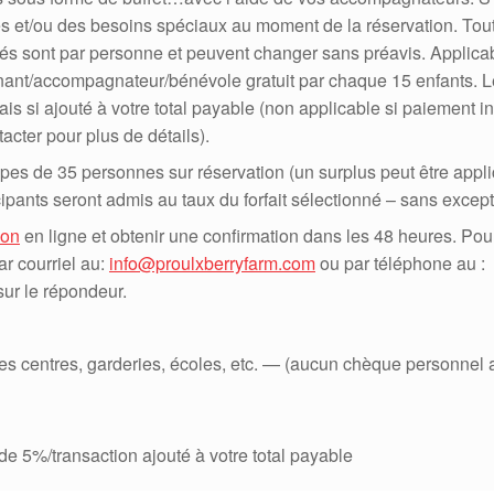
gies et/ou des besoins spéciaux au moment de la réservation. Tou
qués sont par personne et peuvent changer sans préavis. Applica
nant/accompagnateur/bénévole gratuit par chaque 15 enfants. L
s si ajouté à votre total payable (non applicable si paiement in
cter pour plus de détails).
upes de 35 personnes sur réservation (un surplus peut être appli
ipants seront admis au taux du forfait sélectionné – sans except
ion
en ligne et obtenir une confirmation dans les 48 heures. Pou
r courriel au:
info@proulxberryfarm.com
ou par téléphone au :
sur le répondeur.
s centres, garderies, écoles, etc. — (aucun chèque personnel 
 de 5%/transaction ajouté à votre total payable