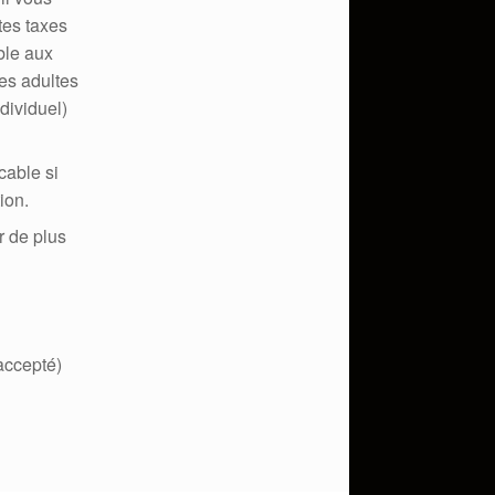
tes taxes
ble aux
es adultes
dividuel)
cable si
ion.
r de plus
accepté)