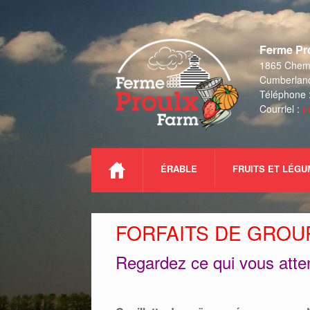
Skip
to
Ferme Pro
content
1865 Chemi
Cumberlan
Téléphone 
Courriel :
i
ÉRABLE
FRUITS ET LÉG
FORFAITS DE GROU
Regardez ce qui vous atte