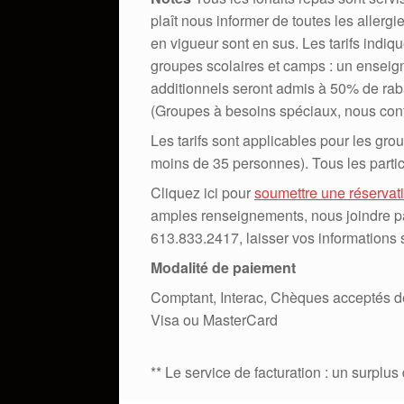
plaît nous informer de toutes les aller
en vigueur sont en sus. Les tarifs indi
groupes scolaires et camps : un enseig
additionnels seront admis à 50% de rabai
(Groupes à besoins spéciaux, nous conta
Les tarifs sont applicables pour les gro
moins de 35 personnes). Tous les partic
Cliquez ici pour
soumettre une réservat
amples renseignements, nous joindre pa
613.833.2417, laisser vos informations 
Modalité de paiement
Comptant, Interac, Chèques acceptés de
Visa ou MasterCard
** Le service de facturation : un surplus