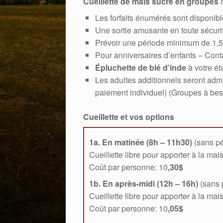
Cueillette de maïs sucré en groupes
N
Les forfaits énumérés sont disponib
Une sortie amusante en toute sécurit
Prévoir une période minimum de 1,5
Pour anniversaires d’enfants – Con
Épluchette de blé d’inde
à votre é
Les adultes additionnels seront admi
paiement individuel) (Groupes à bes
Cueillette et vos options
1a. En matinée (8h – 11h30)
(sans pé
Cueillette libre pour apporter à la mais
Coût par personne: 10
,30$
1b. En après-midi (12h – 16h
)
(sans p
Cueillette libre pour apporter à la mais
Coût par personne: 10
,05$