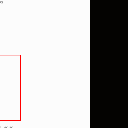
os
il vous