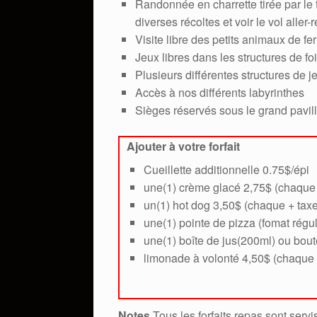
Randonnée en charrette tirée par le 
diverses récoltes et voir le vol aller
Visite libre des petits animaux de fe
Jeux libres dans les structures de fo
Plusieurs différentes structures de j
Accès à nos différents labyrinthes
Sièges réservés sous le grand pavil
Ajouter à votre forfait
Cueillette additionnelle 0.75$/épi
une(1) crème glacé 2,75$ (chaque 
un(1) hot dog 3,50$ (chaque + taxe
une(1) pointe de pizza (fomat régul
une(1) boîte de jus(200ml) ou bout
limonade à volonté 4,50$ (chaque 
Notes
Tous les forfaits repas sont ser