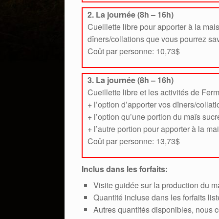
2. La journée (8h – 16h)
Cueillette libre pour apporter à la mais
dîners/collations que vous pourrez savo
Coût par personne: 10,73$
3. La journée (8h – 16h)
Cueillette libre et les activités de Ferme
+ l’option d’apporter vos dîners/collat
+ l’option qu’une portion du maïs sucré
+ l’autre portion pour apporter à la ma
Coût par personne: 13,73$
Inclus dans les forfaits:
Visite guidée sur la production du ma
Quantité incluse dans les forfaits lis
Autres quantités disponibles, nous 