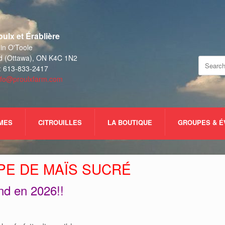
ulx et Érablière
n O'Toole
d (Ottawa), ON K4C 1N2
Search
: 613-833-2417
for:
nfo@proulxfarm.com
UMES
CITROUILLES
LA BOUTIQUE
GROUPES & 
PE DE MAÏS SUCRÉ
nd en 2026!!