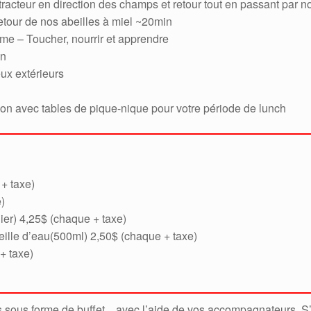
tracteur en direction des champs et retour tout en passant par n
-retour de nos abeilles à miel ~20min
rme – Toucher, nourrir et apprendre
in
eux extérieurs
lon avec tables de pique-nique pour votre période de lunch
+ taxe)
)
ier) 4,25$ (chaque + taxe)
eille d’eau(500ml) 2,50$ (chaque + taxe)
+ taxe)
vis sous forme de buffet…avec l’aide de vos accompagnateurs. S’