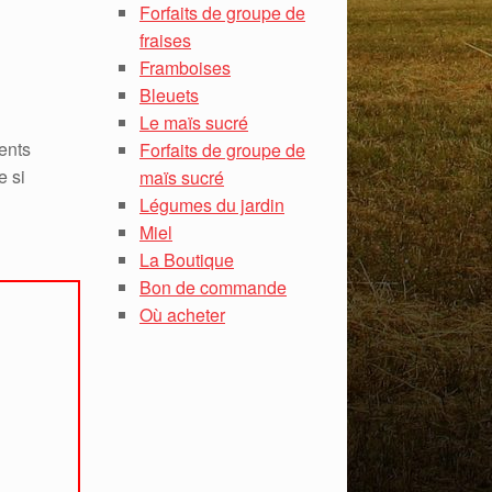
Forfaits de groupe de
fraises
Framboises
Bleuets
Le maïs sucré
ents
Forfaits de groupe de
e si
maïs sucré
Légumes du jardin
Miel
La Boutique
Bon de commande
Où acheter