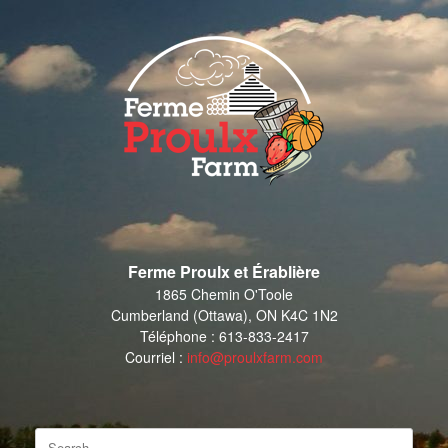
Skip
to
content
Ferme Proulx et Érablière
1865 Chemin O'Toole
Cumberland (Ottawa), ON K4C 1N2
Téléphone : 613-833-2417
Courriel :
info@proulxfarm.com
Search