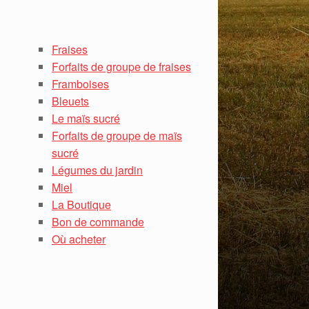
Fraises
Forfaits de groupe de fraises
Framboises
Bleuets
Le maïs sucré
Forfaits de groupe de maïs
sucré
Légumes du jardin
Miel
La Boutique
Bon de commande
Où acheter