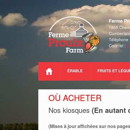
Skip
to
Ferme Pro
content
1865 Chemi
Cumberlan
Téléphone 
Courriel :
i
ÉRABLE
FRUITS ET LÉG
OÙ ACHETER
Nos kiosques
(En autant 
(Mises à jour affichées sur nos page