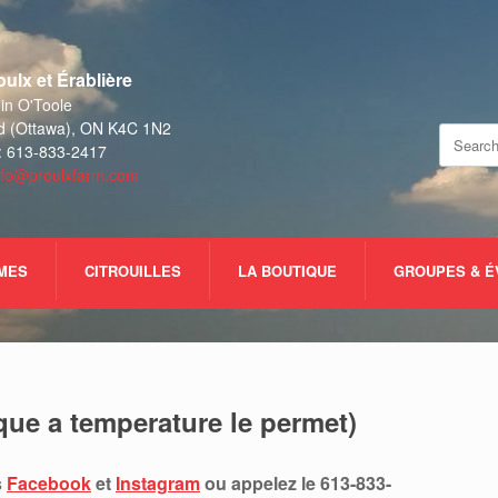
ulx et Érablière
n O'Toole
d (Ottawa), ON K4C 1N2
Search
: 613-833-2417
for:
nfo@proulxfarm.com
UMES
CITROUILLES
LA BOUTIQUE
GROUPES & 
que a temperature le permet)
s
Facebook
et
Instagram
ou appelez le 613-833-