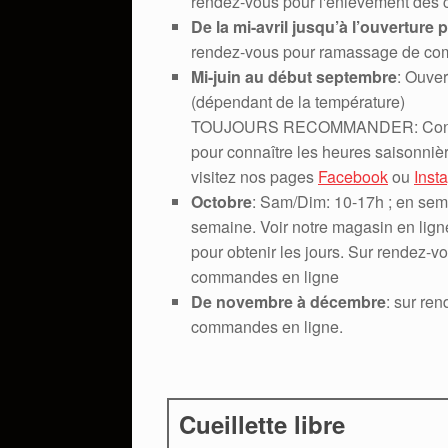
rendez-vous pour l'enlèvement des
De la mi-avril jusqu’à l’ouverture 
rendez-vous pour ramassage de co
Mi-juin au début septembre
: Ouver
(dépendant de la température)
TOUJOURS RECOMMANDER: Consult
pour connaître les heures saisonniè
visitez nos pages
Facebook
ou
Inst
Octobre
: Sam/Dim: 10-17h ; en sema
semaine. Voir notre magasin en lig
pour obtenir les jours. Sur rendez-
commandes en ligne
De novembre à décembre
: sur re
commandes en ligne.
Cueillette libre