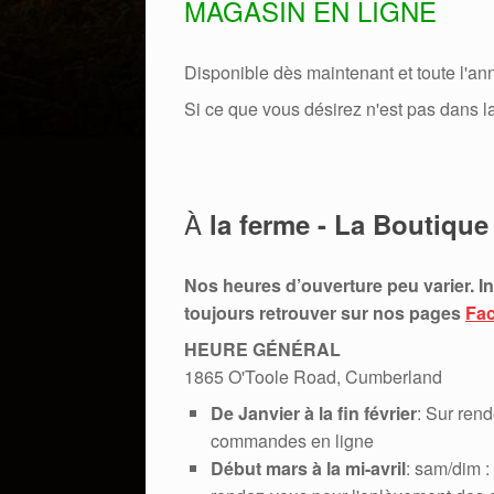
MAGASIN EN LIGNE
Disponible dès maintenant et toute l'an
Si ce que vous désirez n'est pas dans la
À
la ferme - La Boutiqu
Nos heures d’ouverture peu varier. In
toujours retrouver sur nos pages
Fa
HEURE GÉNÉRAL
1865 O'Toole Road, Cumberland
De Janvier à la fin février
: Sur ren
commandes en ligne
Début mars à la mi-avril
: sam/dim :