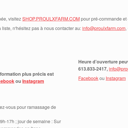
née, visitez
SHOP.PROULXFARM.COM
pour pré-commande et gar
 liste, n'hésitez pas à nous contacter au:
info@proulxfarm.com
,
e
Heure d’ouverture peuv
613.833-2417,
info@pro
formation plus précis est
Facebook
ou
Instagram
cebook
ou
Instagram
dez-vous pour ramassage de
 9h-17h ; jour de semaine : Sur