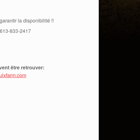
antir la disponibilité !!
 613-833-2417
ent être retrouver:
ulxfarm.com