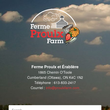
Skip
to
content
Ferme Proulx et Érablière
1865 Chemin O'Toole
Cumberland (Ottawa), ON K4C 1N2
Téléphone : 613-833-2417
Courriel :
info@proulxfarm.com
Search